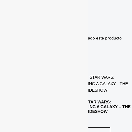
Valoraciones
No hay valoraciones aún.
Solo los usuarios registrados que hayan comprado este producto
pueden hacer una valoración.
Productos relacionados
LIBRO COURT OF THE DEAD:
WAR OF FLESH AND BONE
LIBROS STAR WARS:
COLLECTING A GALAXY – THE
$
45.00
ART OF SIDESHOW
$
75.00
Añadir al carrito