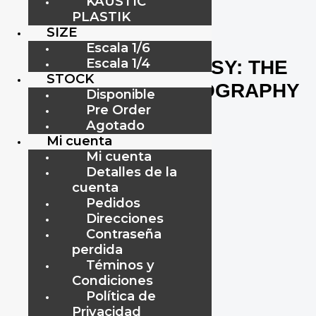
KAUSTIC
PLASTIK
SIZE
Escala 1/6
Escala 1/4
LIBRO FIGURE FANTASY: THE
STOCK
POP CULTURE PHOTOGRAPHY
Disponible
Pre Order
OF DANIEL PICARD
Agotado
Mi cuenta
$
25.00
Mi cuenta
Detalles de la
cuenta
Pedidos
Direcciones
Contraseña
$25
perdida
Téminos y
Condiciones
Añadir al carrito
Política de
Privacidad