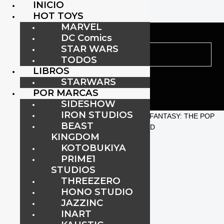
INICIO
HOT TOYS
MARVEL
DC Comics
STAR WARS
TODOS
LIBROS
STARWARS
POR MARCAS
SIDESHOW
IRON STUDIOS
Inicio
/
LIBROS
/
STARWARS
/ LIBRO FIGURE FANTASY: THE POP
BEAST
CULTURE PHOTOGRAPHY OF DANIEL PICARD
KINGDOM
KOTOBUKIYA
PRIME1
STUDIOS
THREEZERO
HONO STUDIO
JAZZINC
INART