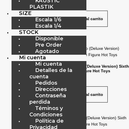
KAUSTIC
Sixth Scale Figure Hot Toys
$
310.00
PLASTIK
$
569.00
SIZE
Escala 1/6
Añadir al carrito
Escala 1/4
Añadir al carrito
STOCK
Disponible
Pre Order
Agotado
Mi cuenta
Mi cuenta
Doctor Doom Sixth Scale
Magneto (Deluxe Version) Sixth
Detalles de la
Figure Hot Toys
Scale Figure Hot Toys
cuenta
$
425.00
$
569.00
Pedidos
Direcciones
Añadir al carrito
Añadir al carrito
Contraseña
perdida
Téminos y
Condiciones
Política de
Privacidad