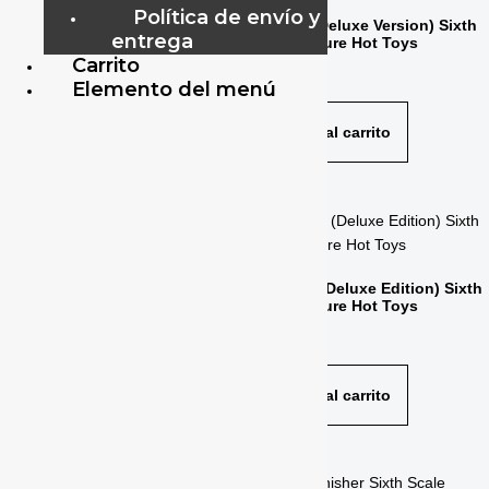
Política de envío y
Magneto Sixth Scale Figure
Gambit (Deluxe Version) Sixth
entrega
Hot Toys
Scale Figure Hot Toys
Carrito
$
425.00
$
549.00
Elemento del menú
Añadir al carrito
Añadir al carrito
Gambit Sixth Scale Figure Hot
Cyclops (Deluxe Edition) Sixth
Toys
Scale Figure Hot Toys
$
425.00
$
569.00
Añadir al carrito
Añadir al carrito