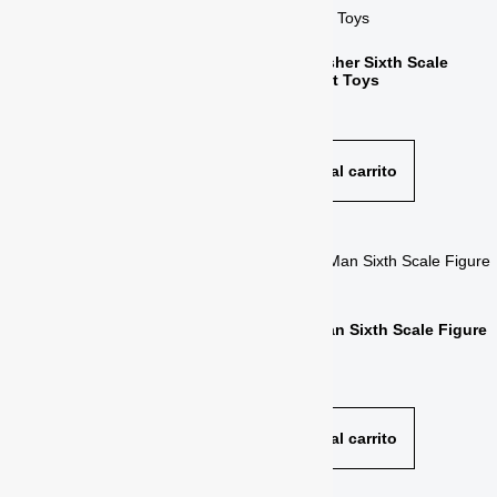
Cyclops Sixth Scale Figure Hot
The Punisher Sixth Scale
Toys
Figure Hot Toys
$
425.00
$
415.00
Añadir al carrito
Añadir al carrito
Spider-Man (Versión Deluxe)
Spider-Man Sixth Scale Figure
$
460.00
Hot Toys
$
375.00
Añadir al carrito
Añadir al carrito