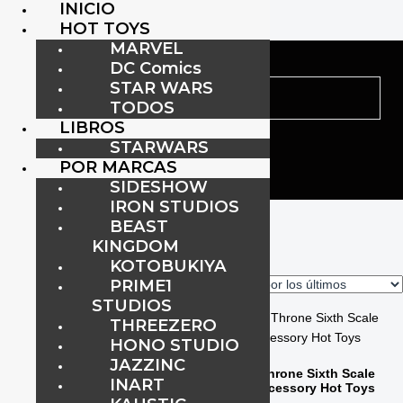
INICIO
HOT TOYS
MARVEL
DC Comics
STAR WARS
TODOS
LIBROS
STARWARS
POR MARCAS
SIDESHOW
IRON STUDIOS
Inicio
/
Stock
/ Pre Order
BEAST
Pre Order
KINGDOM
KOTOBUKIYA
PRIME1
Mostrando 1–16 de 26 resultados
STUDIOS
THREEZERO
HONO STUDIO
JAZZINC
Doom’s Throne Sixth Scale
INART
Figure Accessory Hot Toys
Doctor Doom (Ultimate Version)