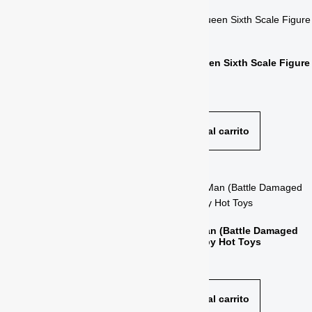
Hulk Sixth Scale Figure Hot
Alien Queen Sixth Scale Figure
Toys
Hot Toys
$
640.00
$
920.00
Añadir al carrito
Añadir al carrito
Njohrr Sixth Scale Figure by
Spider-Man (Battle Damaged
Hot Toys
Version) by Hot Toys
$
445.00
$
405.00
Añadir al carrito
Añadir al carrito