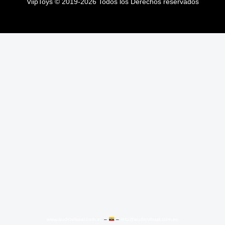
ViipToys
©
2019-2026
Todos los Derechos reservados
ViipToys
©
2019-2026
Todos los Derechos reservados
www.audiovisual.com.ec
–
–
info@audiovisual.com.ec