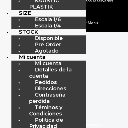
KAUSTIC
ViipToys
©
2019-2026
Todos los Derechos reservados
PLASTIK
SIZE
ViipToys
©
2019-2026
Todos los Derechos reservados
Escala 1/6
menu
Escala 1/4
STOCK
Disponible
Pre Order
Agotado
Mi cuenta
Mi cuenta
Detalles de la
cuenta
Pedidos
Direcciones
Contraseña
perdida
Téminos y
Condiciones
Política de
Privacidad
www.audiovisual.com.ec
–
–
info@audiovisual.com.ec