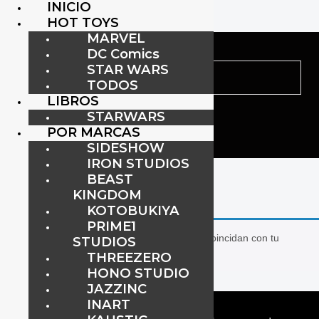
INICIO
HOT TOYS
MARVEL
DC Comics
STAR WARS
TODOS
LIBROS
STARWARS
POR MARCAS
SIDESHOW
IRON STUDIOS
Inicio
/ Productos etiquetados “seong gi hun”
BEAST
seong gi hun
KINGDOM
KOTOBUKIYA
PRIME1
No se han encontrado productos que coincidan con tu
STUDIOS
selección.
THREEZERO
HONO STUDIO
JAZZINC
INART