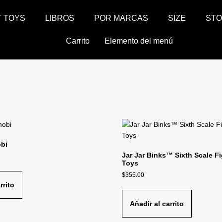
T TOYS
LIBROS
POR MARCAS
SIZE
ST
Carrito
Elemento del menú
bi
Jar Jar Binks™ Sixth Scale F
Toys
$
355.00
rrito
Añadir al carrito