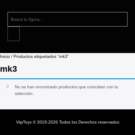
Inicio
/ Productos etiquetados “mk3”
mk3
No se han encontrado productos que coincidan con tu
selección.
ViipToys
©
2019-2026
Todos los Derechos reservados
ViipToys
©
2019-2026
Todos los Derechos reservados