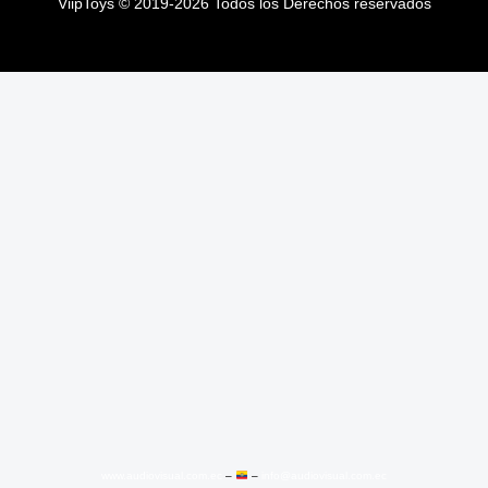
ViipToys
©
2019-2026
Todos los Derechos reservados
ViipToys
©
2019-2026
Todos los Derechos reservados
www.audiovisual.com.ec
–
–
info@audiovisual.com.ec