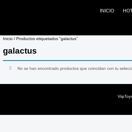
INICIO
HO
Inicio
/ Productos etiquetados “galactus”
galactus
No se han encontrado productos que coincidan con tu selecc
ViipToy
ViipToy