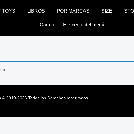
T TOYS
LIBROS
POR MARCAS
SIZE
ST
Carrito
Elemento del menú
ión.
s
©
2019-2026
Todos los Derechos reservados
s
©
2019-2026
Todos los Derechos reservados