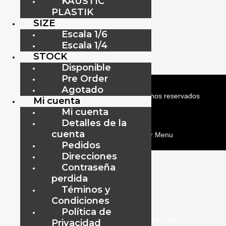
KAUSTIC
$
495.00
PLASTIK
SIZE
Leer más
Escala 1/6
Escala 1/4
STOCK
Disponible
Pre Order
Agotado
ViipToys
©
2019-2026
Todos los Derechos reservados
Mi cuenta
Mi cuenta
ViipToys
©
2019-2026
Todos los Derechos reservados
Detalles de la
cuenta
menu
Pedidos
Direcciones
Contraseña
perdida
Téminos y
Condiciones
Política de
Privacidad
www.audiovisual.com.ec
–
–
info@audiovisual.com.ec