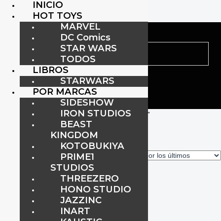
INICIO
HOT TOYS
MARVEL
DC Comics
STAR WARS
TODOS
LIBROS
STARWARS
POR MARCAS
SIDESHOW
IRON STUDIOS
Inicio
/ Productos etiquetados “ELJUICIOFINAL”
BEAST
ELJUICIOFINAL
KINGDOM
KOTOBUKIYA
PRIME1
Mostrando el único resultado
STUDIOS
THREEZERO
HONO STUDIO
JAZZINC
Endoskeleton (Battle Damaged
INART
Version) Hot Toys 1:6