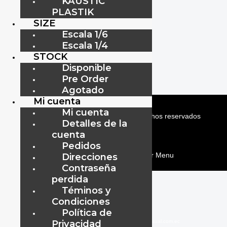
KAUSTIC
Version) Sixth Scale Figure by
PLASTIK
Hot Toys
SIZE
$
385.00
Escala 1/6
Escala 1/4
Añadir al carrito
STOCK
Disponible
Pre Order
Agotado
Mi cuenta
Mi cuenta
ViipToys
©
2019-2026
Todos los Derechos reservados
Detalles de la
cuenta
ViipToys
©
2019-2026
Todos los Derechos reservados
Pedidos
Direcciones
menu
Contraseña
perdida
Téminos y
Condiciones
Política de
Privacidad
www.audiovisual.com.ec
–
–
info@audiovisual.com.ec