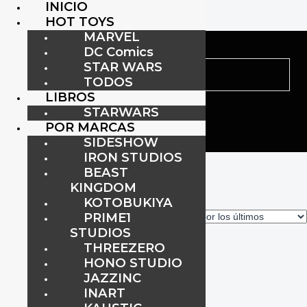
INICIO
HOT TOYS
MARVEL
DC Comics
STAR WARS
TODOS
LIBROS
STARWARS
POR MARCAS
SIDESHOW
IRON STUDIOS
Inicio
/ Productos etiquetados “darknight”
BEAST
darknight
KINGDOM
KOTOBUKIYA
PRIME1
Mostrando el único resultado
STUDIOS
THREEZERO
HONO STUDIO
JAZZINC
INART
The Joker (Bank Robber