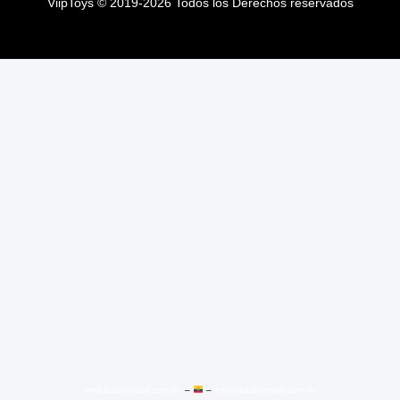
ViipToys
©
2019-2026
Todos los Derechos reservados
ViipToys
©
2019-2026
Todos los Derechos reservados
www.audiovisual.com.ec
–
–
info@audiovisual.com.ec