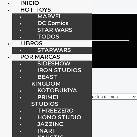
INICIO
HOT TOYS
MARVEL
DC Comics
STAR WARS
TODOS
LIBROS
STARWARS
POR MARCAS
SIDESHOW
IRON STUDIOS
Inicio
/ Productos etiquetados “ahsoka”
BEAST
ahsoka
KINGDOM
KOTOBUKIYA
PRIME1
Mostrando el único resultado
STUDIOS
THREEZERO
HONO STUDIO
JAZZINC
AHSOKA TANO Sixth Scale
INART
Figure by Hot Toys 906960