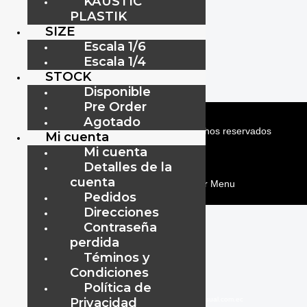
KAUSTIC
$
295.00
PLASTIK
SIZE
Escala 1/6
Añadir al carrito
Escala 1/4
STOCK
Disponible
Pre Order
Agotado
ViipToys
©
2019-2026
Todos los Derechos reservados
Mi cuenta
Mi cuenta
ViipToys
©
2019-2026
Todos los Derechos reservados
Detalles de la
cuenta
menu
Pedidos
Direcciones
Contraseña
perdida
Téminos y
Condiciones
Política de
Privacidad
www.audiovisual.com.ec
–
–
info@audiovisual.com.ec