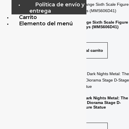
Política de envío y
entrega
Carrito
Scout Trooper™ Sixth Scale
Iron Strange Sixth Scale Figure
Elemento del menú
Figure by Hot Toys
by Hot Toys (MMS606D41)
$
285.00
$
520.00
Añadir al carrito
Añadir al carrito
Spider-Man (Black & Gold Suit)
Sixth Scale Figure by Hot Toys
Batman Dark Nights Metal: The
Merciless Diorama Stage D-
$
320.00
Stage Figure Statue
$
49.00
Añadir al carrito