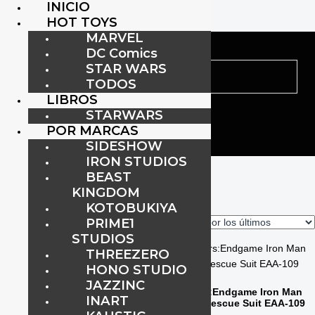
INICIO
HOT TOYS
MARVEL
DC Comics
STAR WARS
TODOS
LIBROS
STARWARS
POR MARCAS
SIDESHOW
IRON STUDIOS
Inicio
/
Hot Toys
/ Página 3
BEAST
Hot Toys
KINGDOM
KOTOBUKIYA
PRIME1
Mostrando 33–48 de 50 resultados
STUDIOS
THREEZERO
HONO STUDIO
JAZZINC
Avengers:Endgame Iron Man
INART
Mark 49 Rescue Suit EAA-109
Avengers: Endgame Egg Attack