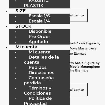
KAUSTIC
Action EAA-110 Iron Man Mark-
$
125.00
PLASTIK
85
SIZE
$
125.00
Escala 1/6
Añadir al carrito
Escala 1/4
Añadir al carrito
STOCK
Disponible
Pre Order
Agotado
Mi cuenta
Mi cuenta
Detalles de la
Marvel’s Avengers Iron Man
Limited Edition EAA-160
cuenta
Thena Sixth Scale Figure by
Hot Toys Movie Masterpiece
Pedidos
$
125.00
Series – The Eternals
Direcciones
$
305.00
Contraseña
Añadir al carrito
perdida
Téminos y
Añadir al carrito
Condiciones
Política de
Privacidad