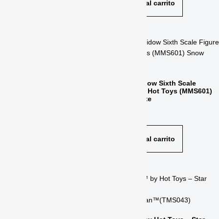
Añadir al carrito
Taskmaster Sixth Scale Figure
by Hot Toys
Black Widow Sixth Scale
Figure by Hot Toys (MMS601)
$
310.00
Snow Suite
$
305.00
Añadir al carrito
Añadir al carrito
Thor Ultimate BDS Art Scale
1/10 – The Infinity Saga