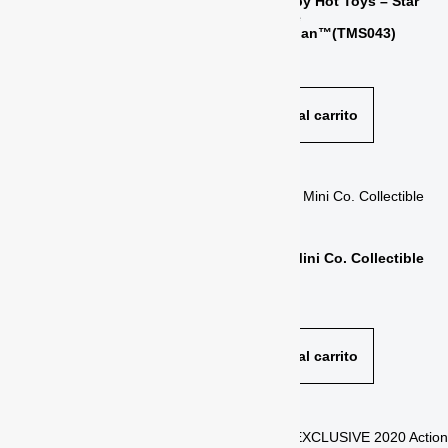
Grogu™ by Hot Toys – Star
Wars: The
$
235.00
Mandalorian™(TMS043)
$
185.00
Añadir al carrito
Añadir al carrito
Winter Soldier Sixth Scale
Panthro Mini Co. Collectible
Figure by Hot Toys (TMS039)
Figure
$
315.00
$
49.00
Añadir al carrito
Añadir al carrito