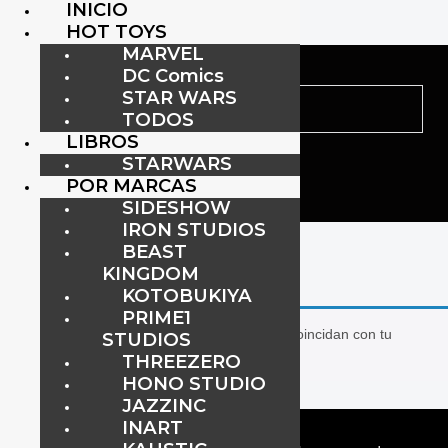
INICIO
HOT TOYS
MARVEL
DC Comics
STAR WARS
TODOS
LIBROS
STARWARS
POR MARCAS
SIDESHOW
IRON STUDIOS
Inicio
/ Productos etiquetados “mezcotoyz”
BEAST
mezcotoyz
KINGDOM
KOTOBUKIYA
PRIME1
No se han encontrado productos que coincidan con tu
STUDIOS
selección.
THREEZERO
HONO STUDIO
JAZZINC
INART