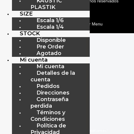
KAUSTIC
ViipToys
©
2019-2026
Todos los Derechos reservados
PLASTIK
SIZE
ViipToys
©
2019-2026
Todos los Derechos reservados
Escala 1/6
menu
Escala 1/4
STOCK
Disponible
Pre Order
Agotado
Mi cuenta
Mi cuenta
Detalles de la
cuenta
Pedidos
Direcciones
Contraseña
perdida
Téminos y
Condiciones
Política de
Privacidad
www.audiovisual.com.ec
–
–
info@audiovisual.com.ec