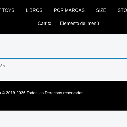
T TOYS
LIBROS
POR MARCAS
SIZE
ST
Carrito
Elemento del menú
ión.
s
©
2019-2026
Todos los Derechos reservados
s
©
2019-2026
Todos los Derechos reservados