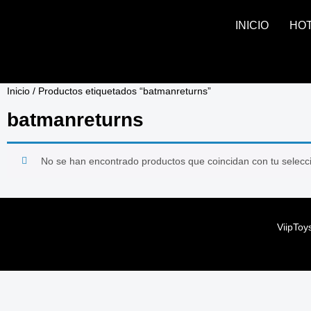
INICIO
HO
Inicio
/ Productos etiquetados “batmanreturns”
batmanreturns
No se han encontrado productos que coincidan con tu selecc
ViipToy
ViipToy